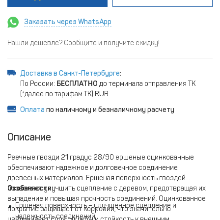
Заказать через WhatsApp
Нашли дешевле? Сообщите и получите скидку!
Доставка в Санкт-Петербурге
:
По России:
БЕСПЛАТНО
до терминала отправления ТК
(*далее по тарифам ТК) RUB
Оплата
по наличному и безналичному расчету
Описание
Реечные гвозди 21 градус 28/90 ершеные оцинкованные
обеспечивают надежное и долговечное соединение
древесных материалов. Ершеная поверхность гвоздей
позволяет улучшить сцепление с деревом, предотвращая их
Особенности:
выпадение и повышая прочность соединений. Оцинкованное
Ершеная поверхность – улучшенное сцепление и
покрытие защищает от коррозии, что значительно
надежность соединений.
увеличивает срок службы и стойкость к внешним