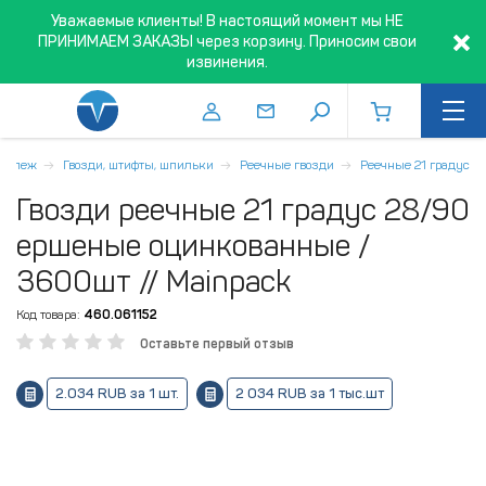
Уважаемые клиенты! В настоящий момент мы НЕ
ПРИНИМАЕМ ЗАКАЗЫ через корзину. Приносим свои
извинения.
репеж
Гвозди, штифты, шпильки
Реечные гвозди
Реечные 21 градус
Гвозди реечные 21 градус 28/90
ершеные оцинкованные /
3600шт // Mainpack
Код товара:
460.061152
Оставьте первый отзыв
2.034 RUB за 1 шт.
2 034 RUB за 1 тыс.шт