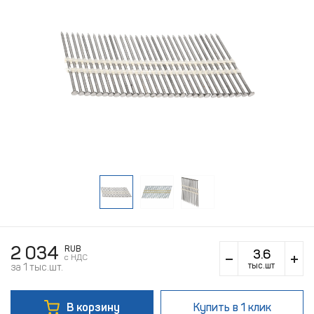
2 034
RUB
c НДС
тыс.шт
за 1 тыс.шт.
В корзину
Купить
в 1 клик