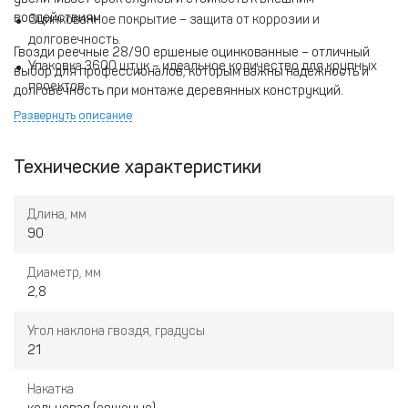
воздействиям.
Оцинкованное покрытие – защита от коррозии и
долговечность.
Гвозди реечные 28/90 ершеные оцинкованные – отличный
Упаковка 3600 штук – идеальное количество для крупных
выбор для профессионалов, которым важны надежность и
проектов.
долговечность при монтаже деревянных конструкций.
Подходят для работы с различными видами древесины.
Развернуть описание
Технические характеристики
Длина, мм
90
Диаметр, мм
2,8
Угол наклона гвоздя, градусы
21
Накатка