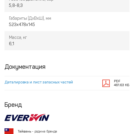
5,8-8,3
Габариты (ДхВхШ), мм
523х478х145
Масса, кг
6,1
Документация
PDF
Деталировка и лист запасных частей
461.63 КБ
Бренд
Тайвань
- родина бренда