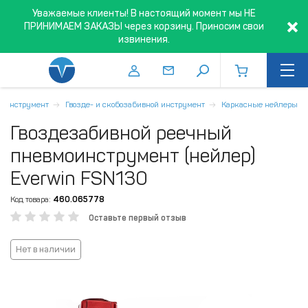
Уважаемые клиенты! В настоящий момент мы НЕ
ПРИНИМАЕМ ЗАКАЗЫ через корзину. Приносим свои
извинения.
й инструмент
Гвозде- и скобозабивной инструмент
Каркасные нейлеры
Гвоздезабивной реечный
пневмоинструмент (нейлер)
Everwin FSN130
Код товара:
460.065778
Оставьте первый отзыв
Нет в наличии