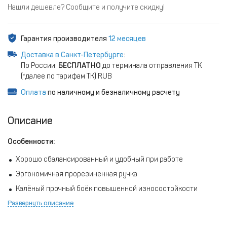
Нашли дешевле? Сообщите и получите скидку!
Гарантия производителя
12 месяцев
Доставка в Санкт-Петербурге
:
По России:
БЕСПЛАТНО
до терминала отправления ТК
(*далее по тарифам ТК) RUB
Оплата
по наличному и безналичному расчету
Описание
Особенности:
Хорошо сбалансированный и удобный при работе
Эргономичная прорезиненная ручка
Калёный прочный боёк повышенной износостойкости
Развернуть описание
Удобная верхняя загрузка гвоздей
Доступно два варианта курка: ST (последовательный) / CT