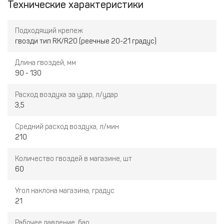
(контактный)
Технические характеристики
Дефлектор для выброса отработанного воздуха вращается
на 360
°
, что позволяет оператору выбрать направление
Подходящий крепеж
выброса отработанного воздуха
гвозди тип RK/R20 (реечные 20-21 градус)
Наличие предохранительной скобы для безопасной работы
Длина гвоздей, мм
и защиты от случайного выстрела
90 - 130
Расход воздуха за удар, л/удар
3,5
Средний расход воздуха, л/мин
210
Количество гвоздей в магазине, шт
60
Угол наклона магазина, градус
21
Рабочее давление, бар