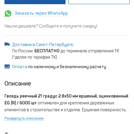
Заказать через WhatsApp
Нашли дешевле? Сообщите и получите скидку!
Доставка в Санкт-Петербурге
:
По России:
БЕСПЛАТНО
до терминала отправления ТК
(*далее по тарифам ТК)
Оплата
по наличному и безналичному расчету
Описание
Гвоздь реечный 21 градус 2.8x50 мм ершеный, оцинкованный
EG (R) / 6000 шт
оптимален для крепления деревянных
элементов в строительстве и отделке. Ершеная поверхность
обеспечивает надежное сцепление с материалом, а
Развернуть описание
оцинкованное покрытие EG (Electro Galvanized) защищает от
коррозии, продлевая срок службы соединения. Идеально