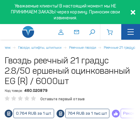
Уважаемые клиенты! В настоящий момент мы НЕ
ПРИНИМАЕМ ЗАКАЗЫ через корзину. Приносим свои
извинения.
репеж
Гвозди, штифты, шпильки
Реечные гвозди
Реечные 21 градус
Гвоздь реечный 21 градус
2.8/50 ершеный оцинкованный
EG (R) / 6000шт
Код товара:
460.020879
Оставьте первый отзыв
0.764 RUB за 1 шт.
764 RUB за 1 тыс.шт
Рекомен