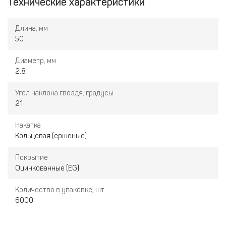
Технические характеристики
подходит для пневматических инструментов с углом наклона
21 градус. Упаковка из 6000 штук позволяет эффективно
Длина, мм
работать на крупных объектах.
50
Диаметр, мм
2.8
Угол наклона гвоздя, градусы
21
Накатка
Кольцевая (ершеные)
Покрытие
Оцинкованные (EG)
Количество в упаковке, шт
6000