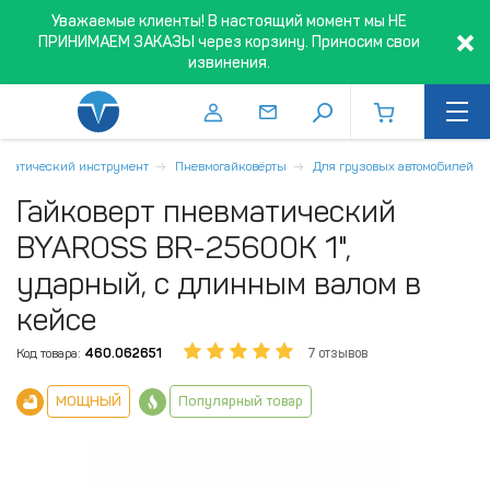
Уважаемые клиенты! В настоящий момент мы НЕ
ПРИНИМАЕМ ЗАКАЗЫ через корзину. Приносим свои
извинения.
вматический инструмент
Пневмогайковёрты
Для грузовых автомобилей
Гайковерт пневматический
BYAROSS BR-25600К 1",
ударный, с длинным валом в
кейсе
Код товара:
460.062651
7 отзывов
МОЩНЫЙ
Популярный товар