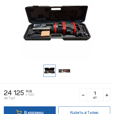
24 125
RUB
c НДС
шт
за 1 шт.
В корзину
Купить
в 1 клик