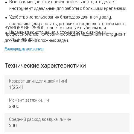
Высокая мощность и производительность, что делает
инструмент идеальным для работы с большими крепежами.
Удобство использования благодаря длинному валу,
позволяющему достать до узких и труднодоступных мест.
BYAROSS BR-25600 станет отличным выбором для
Надежная конструкция, устойчивость к износу и
профессионалов, которым необходим надежный инструмент
долговечность.
для выполнения сложных задач.
Развернуть описание
Технические характеристики
Квадрат шпинделя, дюйм (мм)
1 (25,4)
Момент затяжки, Нм
3800
Средний расход воздуха, л/мин
500