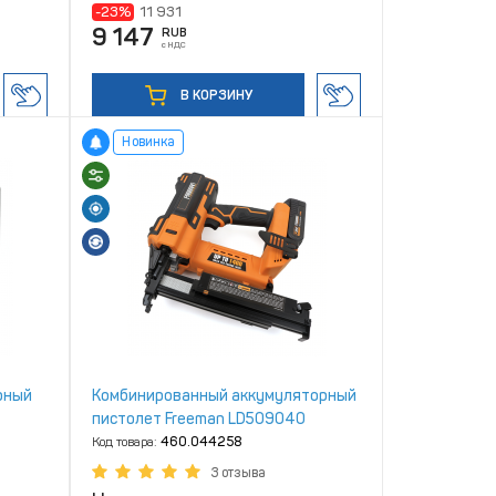
-23%
11 931
9 147
RUB
с НДС
В КОРЗИНУ
Новинка
рный
Комбинированный аккумуляторный
пистолет Freeman LD509040
Код товара:
460.044258
3 отзыва