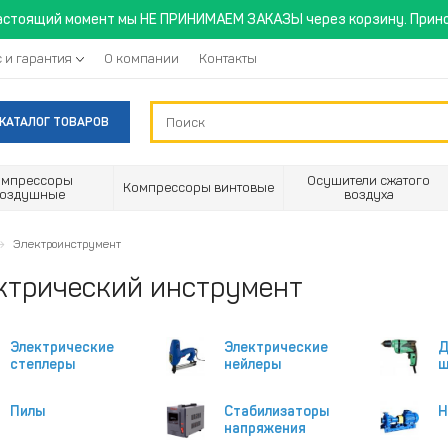
астоящий момент мы НЕ ПРИНИМАЕМ ЗАКАЗЫ через корзину. Прино
 и гарантия
О компании
Контакты
КАТАЛОГ ТОВАРОВ
омпрессоры
Осушители сжатого
Компрессоры винтовые
воздушные
воздуха
Электроинструмент
ктрический инструмент
Электрические
Электрические
Д
степлеры
нейлеры
ш
Пилы
Стабилизаторы
Н
напряжения