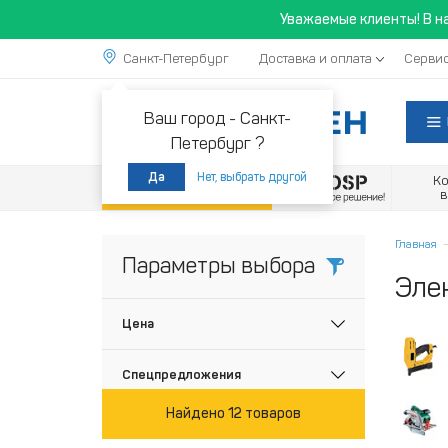
Уважаемые клиенты! В н
Санкт-Петербург
Доставка и оплата
Сервис
Ваш город -
Санкт-
Петербург ?
Нет, выбрать другой
Да
К
Акции
Главная
Параметры выбора
Эле
Цена
Спецпредложения
Найдено 12 товаров