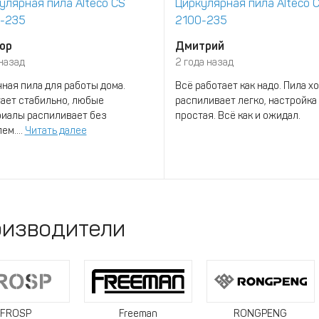
улярная пила Alteco CS
Циркулярная пила Alteco 
-235
2100-235
ор
Дмитрий
 назад
2 года назад
ная пила для работы дома.
Всё работает как надо. Пила х
ает стабильно, любые
распиливает легко, настройка
иалы распиливает без
простая. Всё как и ожидал.
ем....
Читать далее
изводители
FROSP
Freeman
RONGPENG