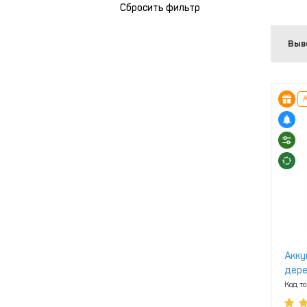
Сбросить фильтр
Выв
А
Акку
дере
Код т