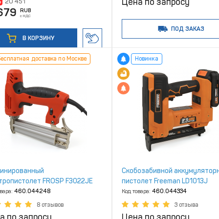
Цена по запросу
%
20 451
679
RUB
с НДС
ПОД ЗАКАЗ
В КОРЗИНУ
есплатная доставка по Москве
Новинка
инированный
Скобозабивной аккумулятор
тропистолет FROSP F3022JE
пистолет Freeman LD1013J
овара:
460.044248
Код товара:
460.044334
8 отзывов
3 отзыва
а по запросу
Цена по запросу