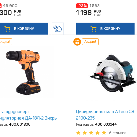
%
49 900
-23%
1 563
 300
1 198
RUB
RUB
с НДС
с НДС
В КОРЗИНУ
В КОРЗИНУ
кция!
Акция!
ь‑шуруповерт
Циркулярная пила Alteco CS
муляторная ДА‑18Л‑2 Вихрь
2100‑235
овара:
460.061806
Код товара:
460.030344
6 отзывов