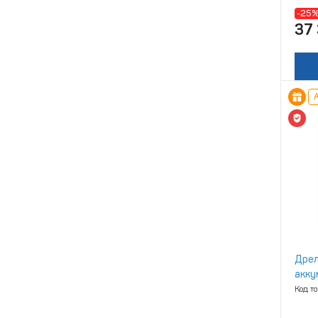
-25
37
А
Дрел
акку
Код т