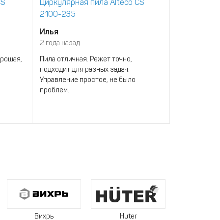
CS
Циркулярная пила Alteco CS
Циркулярна
2100-235
2100-235
Илья
Рома
2 года назад
2 года назад
орошая,
Пила отличная. Режет точно,
На даче пил
подходит для разных задач.
хватает, чт
Управление простое, не было
древесину...
проблем.
Вихрь
Huter