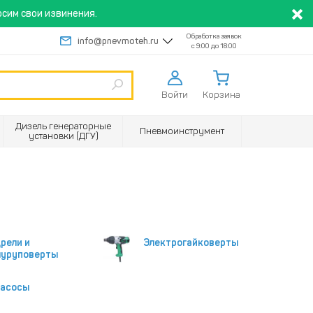
сим свои извинения.
Обработка заявок
info@pnevmoteh.ru
с 9:00 до 18:00
Войти
Корзина
Дизель генераторные
Пневмоинструмент
установки (ДГУ)
рели и
Электрогайковерты
уруповерты
асосы