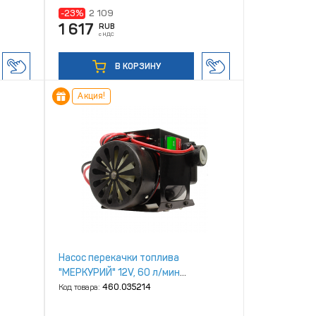
-23%
2 109
1 617
RUB
с НДС
В КОРЗИНУ
Акция!
Насос перекачки топлива
"МЕРКУРИЙ" 12V, 60 л/мин
[БАК.11061]
Код товара:
460.035214