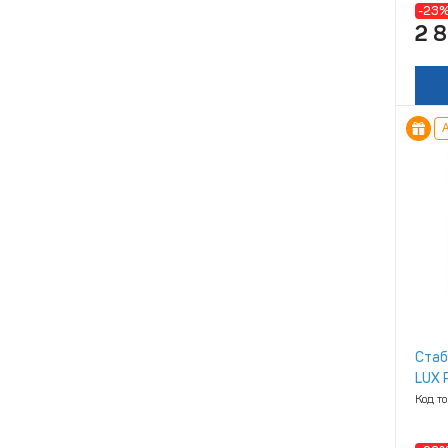
-23
2 
А
Стаб
LUX 
Код т