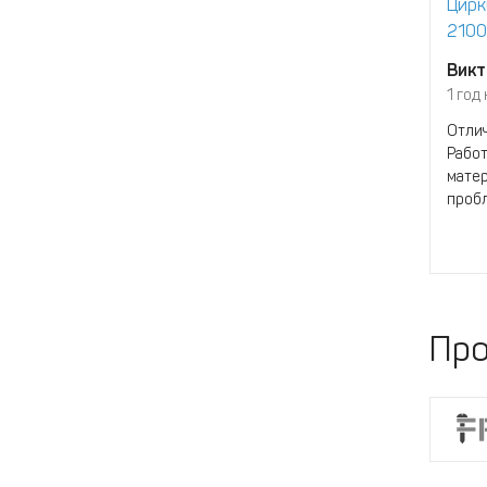
Цирк
2100
Викт
1 год
Отлич
Работ
матер
пробл
Про