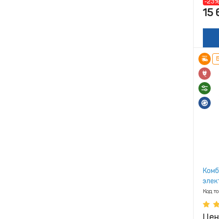
-23
15 
Б
Комб
элек
Код т
Цен