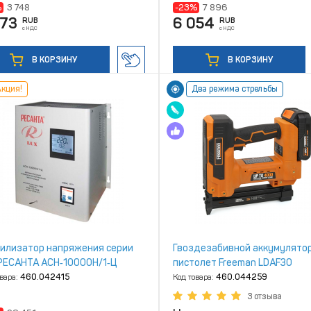
%
3 748
-23%
7 896
873
6 054
RUB
RUB
с НДС
с НДС
В КОРЗИНУ
В КОРЗИНУ
кция!
Два режима стрельбы
илизатор напряжения серии
Гвоздезабивной аккумулято
РЕСАНТА АСН‑10000Н/1‑Ц
пистолет Freeman LDAF30
овара:
460.042415
Код товара:
460.044259
3 отзыва