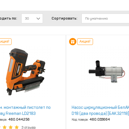
одить по:
Сортировать:
30
По умолчанию
кция!
Акция!
м. монтажный пистолет по
Насос циркуляционный БелАК
ву Freeman LD2183
D18 (два провода) [БАК.32118]
овара:
460.044256
Код товара:
460.033664
3 отзыва