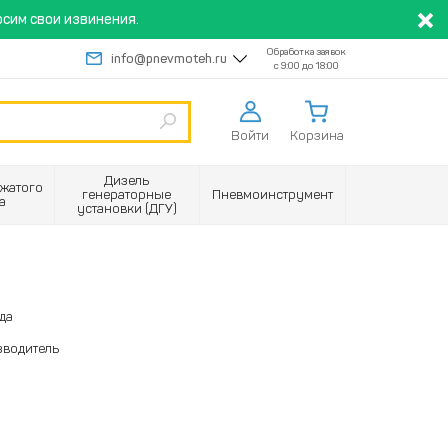
сим свои извинения.
Обработка заявок
info@pnevmoteh.ru
с 9:00 до 18:00
Войти
Корзина
Дизель
жатого
генераторные
Пневмоинструмент
а
установки (ДГУ)
да
зводитель