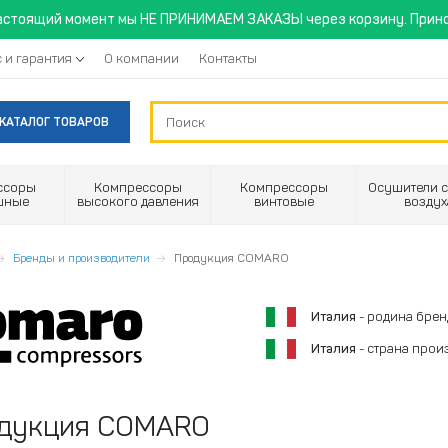
астоящий момент мы НЕ ПРИНИМАЕМ ЗАКАЗЫ через корзину. Прино
 и гарантия
О компании
Контакты
КАТАЛОГ ТОВАРОВ
ссоры
Компрессоры
Компрессоры
Осушители с
шные
высокого давления
винтовые
воздух
Бренды и производители
Продукция COMARO
Италия
- родина брен
Италия
- страна прои
дукция COMARO