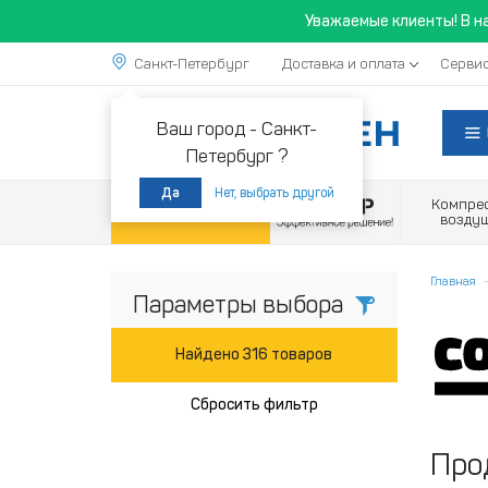
Уважаемые клиенты! В н
Санкт-Петербург
Доставка и оплата
Сервис
Ваш город -
Санкт-
Петербург ?
Нет, выбрать другой
Да
Компре
Акции
возду
Главная
Параметры выбора
Найдено 316 товаров
Сбросить фильтр
Про