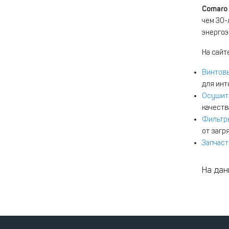
Comaro
чем 30-
энергоэ
На сайт
Винтов
для инт
Осушит
качеств
Фильтр
от загр
Запчаст
На дан