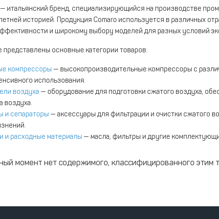
— итальянский бренд, специализирующийся на производстве про
летней историей. Продукция Comaro используется в различных отр
ффективности и широкому выбору моделей для разных условий эк
е представлены основные категории товаров:
ые компрессоры
— высокопроизводительные компрессоры с разли
енсивного использования.
ели воздуха
— оборудование для подготовки сжатого воздуха, об
а воздуха.
ы и сепараторы
— аксессуары для фильтрации и очистки сжатого в
язнений.
и и расходные материалы
— масла, фильтры и другие комплектующ
ный момент нет содержимого, классифицированного этим 