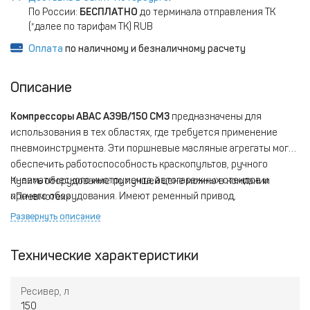
По России:
БЕСПЛАТНО
до терминала отправления ТК
(*далее по тарифам ТК) RUB
Оплата
по наличному и безналичному расчету
Описание
Компрессоры ABAC A39B/150 CM3
предназначены для
использования в тех областях, где требуется применение
пневмоинструмента. Эти поршневые масляные агрегаты могут
обеспечить работоспособность краскопультов, ручного
пневматического инструмента, автогаражных стендов и
Купить оборудование по лучшей цене можно в компании
прочего оборудования. Имеют ременный привод,
«Пневмотех».
характеризуются способностью к длительной работе
Развернуть описание
благодаря наличию высокоэффективной системы
охлаждения. Являются мобильными: колеса и прорезиненная
Технические характеристики
ручка позволяют легко перемещать их по рабочему
пространству.
Ресивер, л
150