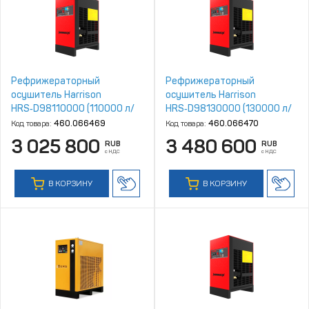
Рефрижераторный
Рефрижераторный
осушитель Harrison
осушитель Harrison
HRS‑D98110000 (110000 л/
HRS‑D98130000 (130000 л/
мин, 4‑16 бар)
мин, 4‑16 бар)
Код товара:
460.066469
Код товара:
460.066470
3 025 800
3 480 600
RUB
RUB
с НДС
с НДС
В КОРЗИНУ
В КОРЗИНУ