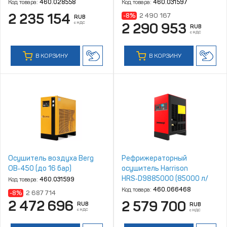
Код товара:
460.028558
Код товара:
460.031597
2 235 154
-8%
2 490 167
RUB
с НДС
2 290 953
RUB
с НДС
В КОРЗИНУ
В КОРЗИНУ
Осушитель воздуха Berg
Рефрижераторный
ОВ‑450 (до 16 бар)
осушитель Harrison
HRS‑D9885000 (85000 л/
Код товара:
460.031599
мин, 4‑16 бар)
Код товара:
460.066468
-8%
2 687 714
2 472 696
2 579 700
RUB
RUB
с НДС
с НДС