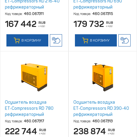
ET‑Compressors RD 216‑40
ET‑Compressors RD 690
рефрижераторный
рефрижераторный
Код товара:
460.067311
Код товара:
460.067315
167 442
179 732
RUB
RUB
с НДС
с НДС
В КОРЗИНУ
В КОРЗИНУ
Осушитель воздуха
Осушитель воздуха
ET‑Compressors RD 780
ET‑Compressors RD 390‑40
рефрижераторный
рефрижераторный
Код товара:
460.067317
Код товара:
460.067313
222 744
238 874
RUB
RUB
с НДС
с НДС