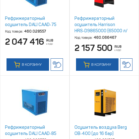
Рефрижераторный
Рефрижераторный
осушитель DALI CAAD‑75
осушитель Harrison
HRS‑D9865000 (65000 л/
Код товара:
460.028557
мин, 4‑16 бар)
Код товара:
460.066467
2 047 416
RUB
с НДС
2 157 500
RUB
с НДС
В КОРЗИНУ
В КОРЗИНУ
Рефрижераторный
Осушитель воздуха Berg
осушитель DALI CAAD‑85
ОВ‑400 (до 16 бар)