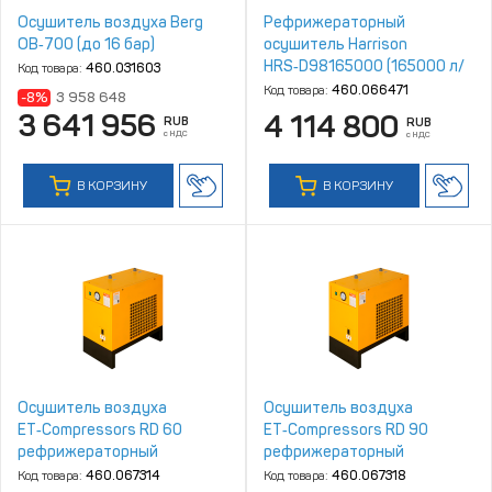
Осушитель воздуха Berg
Рефрижераторный
ОВ‑700 (до 16 бар)
осушитель Harrison
HRS‑D98165000 (165000 л/
Код товара:
460.031603
мин, 4‑16 бар)
Код товара:
460.066471
-8%
3 958 648
3 641 956
4 114 800
RUB
RUB
с НДС
с НДС
В КОРЗИНУ
В КОРЗИНУ
Осушитель воздуха
Осушитель воздуха
ET‑Compressors RD 60
ET‑Compressors RD 90
рефрижераторный
рефрижераторный
Код товара:
460.067314
Код товара:
460.067318