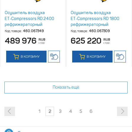
Осушитель воздуха
Осушитель воздуха
ET‑Compressors RD 2400
ET‑Compressors RD 1800
рефрижераторный
рефрижераторный
Код товара:
460.067349
Код товара:
460.067309
489 976
625 220
RUB
RUB
с НДС
с НДС
В КОРЗИНУ
В КОРЗИНУ
Показать ещё
1
2
3
4
5
6