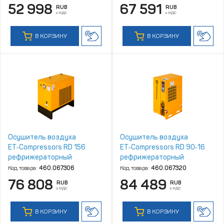
52 998
67 591
RUB
RUB
с НДС
с НДС
В КОРЗИНУ
В КОРЗИНУ
Осушитель воздуха
Осушитель воздуха
ET‑Compressors RD 156
ET‑Compressors RD 90‑16
рефрижераторный
рефрижераторный
Код товара:
460.067306
Код товара:
460.067320
76 808
84 489
RUB
RUB
с НДС
с НДС
В КОРЗИНУ
В КОРЗИНУ