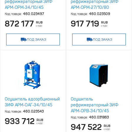
рефрижераторный ЗИФ
рефрижераторный ЗИФ
АРМ‑ОРМ‑34/10/45
АРМ‑ОРМ‑27/10/80
Код товара:
460.023497
Код товара:
460.023509
872 177
917 719
RUB
RUB
с НДС
с НДС
ПОД ЗАКАЗ
ПОД ЗАКАЗ
Осушитель адсорбционный
Осушитель
ЗИФ АРМ‑ОАГ‑34/10/45
рефрижераторный ЗИФ
АРМ‑ОРВ‑34/10/45
Код товара:
460.023543
Код товара:
460.031863
933 712
RUB
с НДС
947 522
RUB
с НДС