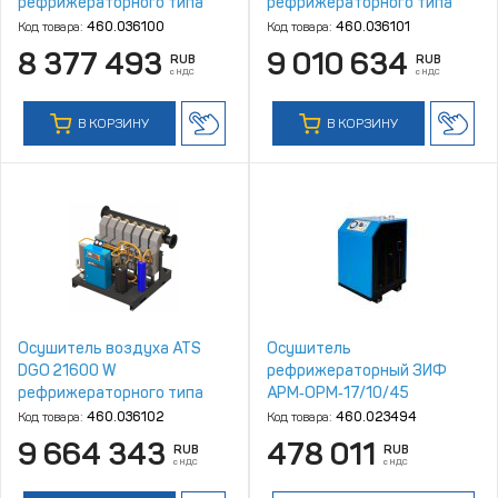
рефрижераторного типа
рефрижераторного типа
Код товара:
460.036100
Код товара:
460.036101
8 377 493
9 010 634
RUB
RUB
с НДС
с НДС
В КОРЗИНУ
В КОРЗИНУ
Осушитель воздуха ATS
Осушитель
DGO 21600 W
рефрижераторный ЗИФ
рефрижераторного типа
АРМ‑ОРМ‑17/10/45
Код товара:
460.036102
Код товара:
460.023494
9 664 343
478 011
RUB
RUB
с НДС
с НДС